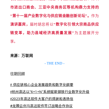
市进出口商会、三亚中央商务区等机构鼎力支持的
作为
“第十一届产业数字化与供应链金融创新论坛”。
演讲嘉宾，
届时胡总将以
“数字化引领大宗商品供应
链变革，助力县域经济高质量发展”
为主题展开分
享。
来源：万联网
- THE END -
往期回顾
# 供应链核心企业发展趋势和数字化纲要
杭州高达以“6+1+N”系统赋能钢铁行业数字化升级
#
2023年高达软件大客户的感谢和表扬信
#
#龙腾云创与高达软件签订战略合作协议