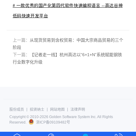
# 一款优秀的国产化第四代软件快速编程语言 --高达谷神
低码快速开发平台
上一篇：
从现货贸易到含权贸易：中国大宗商品贸易的三个
阶段
下一篇：
【记者走一线】杭州高达以“6+1+N”系统赋能钢铁
行业数字化升级
|
|
|
股份成员
招贤纳士
网站地图
法律声明
Copyright © 2010-
2026 Golden Software System Inc. All Rights
Reserved.
浙ICP备09109482号