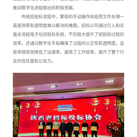
推动数字化进程做出的积极贡献。
传统招投标流程中，繁琐的手动操作和纸质文件处理一
直是效率和透明度难以解决的难题。招标公司通过引入和实
施全流程电子化招投标系统，不仅极大提升了招投标过程的
效率，还通过数字化手段确保了过程的公正性和透明度。这
些举措有效降低了出错率，提高了工作效率，提升了整个行
业的信任度和公信力。