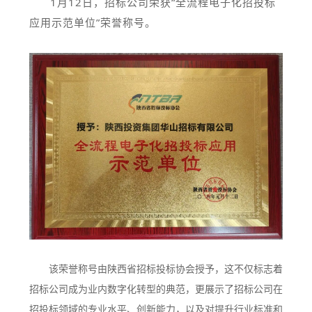
1月12日，招标公司荣获“全流程电子化招投标
应用示范单位”荣誉称号。
该荣誉称号由陕西省招标投标协会授予，这不仅标志着
招标公司成为业内数字化转型的典范，更展示了招标公司在
招投标领域的专业水平、创新能力，以及对提升行业标准和