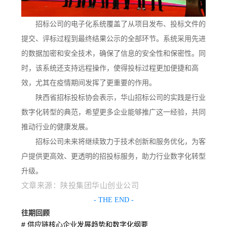
招标公司的电子化系统覆盖了从项目发布、投标文件的
提交、评标过程到最终结果公示的全部环节。系统采用先进
的数据加密和安全技术，确保了信息的安全性和保密性。同
时，该系统还支持远程操作，使得投标过程更加便捷和高
效，尤其在疫情期间发挥了更重要的作用。
陕西省招标投标协会表示，华山招标公司的实践是行业
数字化转型的典范，希望更多企业能够推广这一经验，共同
推动行业的健康发展。
招标公司未来将继续致力于技术创新和服务优化，为客
户提供更高效、更透明的招投标服务，助力行业数字化转型
升级。
文章来源：陕投集团华山创业公司
- THE END -
往期回顾
# 供应链核心企业发展趋势和数字化纲要