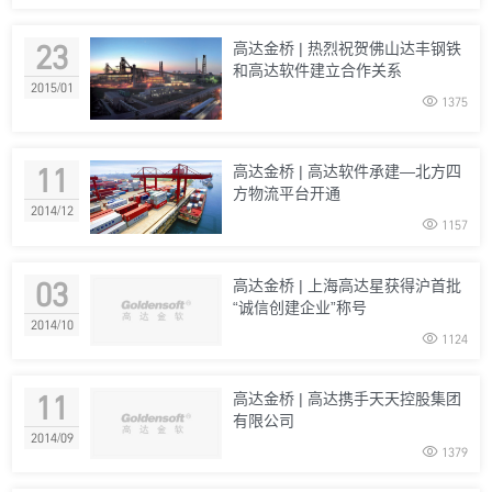
23
高达金桥 | 热烈祝贺佛山达丰钢铁
和高达软件建立合作关系
2015/01

1375
11
高达金桥 | 高达软件承建—北方四
方物流平台开通
2014/12

1157
03
高达金桥 | 上海高达星获得沪首批
“诚信创建企业”称号
2014/10

1124
11
高达金桥 | 高达携手天天控股集团
有限公司
2014/09

1379