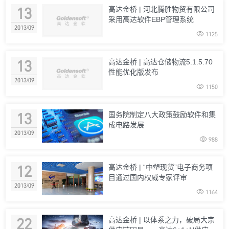
13
高达金桥 | 河北腾胜物贸有限公司
采用高达软件EBP管理系统
2013/09

1125
13
高达金桥 | 高达仓储物流5.1.5.70
性能优化版发布
2013/09

1150
13
国务院制定八大政策鼓励软件和集
成电路发展
2013/09

988
12
高达金桥 | “中塑现货”电子商务项
目通过国内权威专家评审
2013/09

1164
22
高达金桥 | 以体系之力，破局大宗