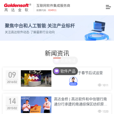
聚焦中台和人工智能 关注产业标杆
关注高达软件动态·了解最新行业动向
新闻资讯
软件产品
09
“盛泽云纺城”将于春节后试运营
2016/02

1011
14
高达金桥 | 高达软件和中信银行南
通分行承建的南通综保区纺织原料
2015/02
交易中心隆重揭牌

1320