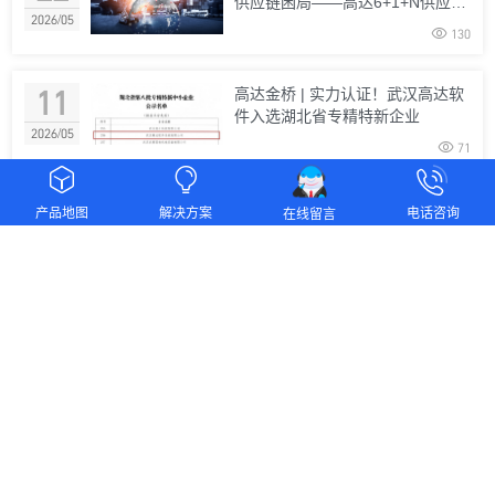
供应链困局——高达6+1+N供应链
2026/05
综合服务解决方案体系解析

130
11
高达金桥 | 实力认证！武汉高达软
件入选湖北省专精特新企业
2026/05

71


09
高达金桥 | 华为油气矿山军团到访
产品地图
解决方案
电话咨询
在线留言
高达软件 共探大宗商品产业数字
2026/05
化合作新路径

96
29
信创宝典 | IT领域国产化清单大全
2026/04

225
16
高达金桥 | 数字筑基 智链未来 · 高
达软件亮相数智供应链论坛，共探
2026/04
产业链数字化新路径

156