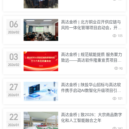
06
高达金桥 | 北方铜业召开供应链与
风险一体化管理项目启动会，开启
2026/02
数字化转型关键一步

105
03
高达金桥 | 规范赋能提质 服务聚力
致远——高达软件隆重宣贯项目管
2026/02
理和实施规范三十六条

90
27
高达金桥 | 陕投华山招标与高达软
件携手启动AI数智化升级项目引领
2026/01
招标行业转型新方向

101
22
高达金桥 | 致2026：大宗商品数字
化和人工智能融合之年
2026/01

297