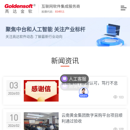
聚焦中台和人工智能 关注产业标杆
关注高达软件动态·了解最新行业动向
新闻资讯
人工客服
03
高达金桥 | 感谢认可，笃行不怠
咨询电话
2026/03

103
10
云南黄金集团数字采购平台项目顺
利通过验收
2026/02

109