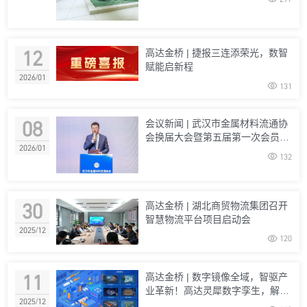
12
高达金桥 | 捷报三连添荣光，数智
赋能启新程
2026/01

131
08
会议新闻 | 武汉市金属材料流通协
会换届大会暨第五届第一次会员大
2026/01
会顺利召开

132
30
高达金桥 | 湖北商贸物流集团召开
智慧物流平台项目启动会
2025/12

120
11
高达金桥 | 数字镜像全域，智驱产
业革新！高达灵犀数字孪生，解锁
2025/12
企业数智升级新范式